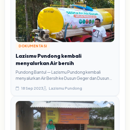
DOKUMENTASI
Lazismu Pundong kembali
menyalurkan Air bersih
Pundong Bantul — Lazismu Pundong kembali
menyalurkan Air Bersih ke Dusun Geger dan Dusun
Sorotopo di Kapanewon Pundong Bantul,
18 Sep 2023
Lazismu Pundong
berdasarkan informasi dari...