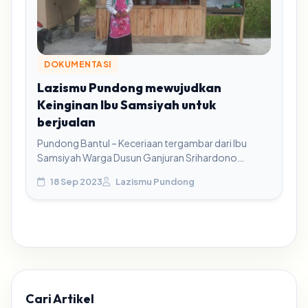
DOKUMENTASI
Lazismu Pundong mewujudkan
Keinginan Ibu Samsiyah untuk
berjualan
Pundong Bantul – Keceriaan tergambar dari Ibu
Samsiyah Warga Dusun Ganjuran Srihardono
Pundong Bantul yang bisa berjualan. Ibu Syamsiyah
18 Sep 2023
Lazismu Pundong
adalah salah satu...
Cari Artikel