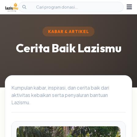
KABAR & ARTIKEL
Cerita Baik Lazismu
Kumpulan kabar, inspirasi, dan cerita baik dari
aktivitas kebaikan serta penyaluran bantuan
Lazismu.