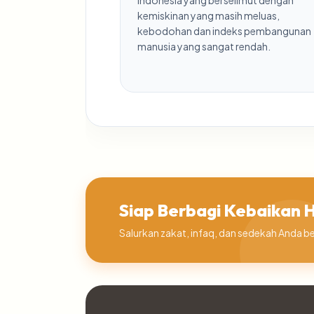
Indonesia yang berselimut dengan
kemiskinan yang masih meluas,
kebodohan dan indeks pembangunan
manusia yang sangat rendah.
Siap Berbagi Kebaikan Ha
Salurkan zakat, infaq, dan sedekah And