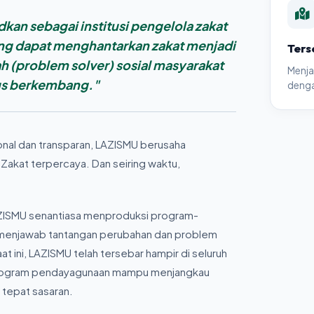
an sebagai institusi pengelola zakat
g dapat menghantarkan zakat menjadi
Ters
h (problem solver) sosial masyarakat
Menja
us berkembang."
denga
nal dan transparan, LAZISMU berusaha
akat terpercaya. Dan seiring waktu,
 LAZISMU senantiasa menproduksi program-
enjawab tantangan perubahan dan problem
 ini, LAZISMU telah tersebar hampir di seluruh
program pendayagunaan mampu menjangkau
 tepat sasaran.