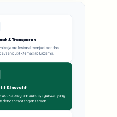
ah & Transparan
a kerja profesional menjadi pondasi
cayaan publik terhadap Lazismu.
tif & Inovatif
oduksi program pendayagunaan yang
an dengan tantangan zaman.