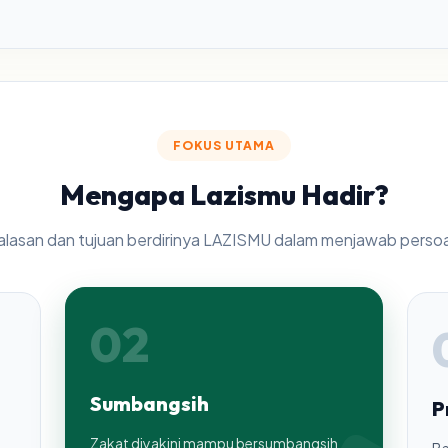
FOKUS UTAMA
Mengapa Lazismu Hadir?
r alasan dan tujuan berdirinya LAZISMU dalam menjawab perso
02
Sumbangsih
P
Zakat diyakini mampu bersumbangsih