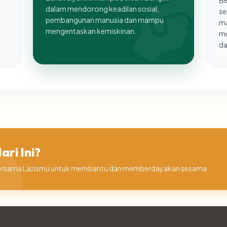
Be
dalam mendorong keadilan sosial,
se
pembangunan manusia dan mampu
ma
mengentaskan kemiskinan.
me
da
ri Ini?
a bersama Lazismu untuk membantu dan memberdayakan sesama.