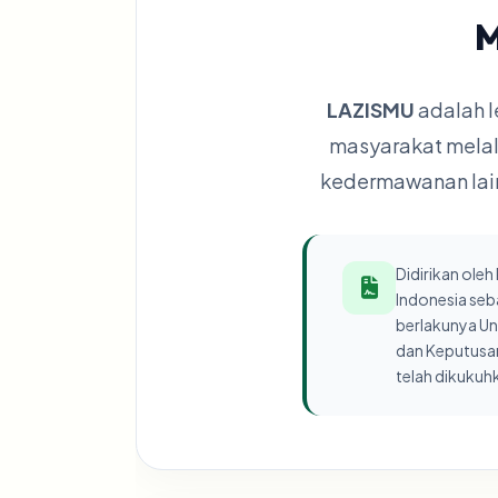
M
LAZISMU
adalah l
masyarakat melal
kedermawanan lain
Didirikan ole
Indonesia seb
berlakunya U
dan Keputusan
telah dikukuh