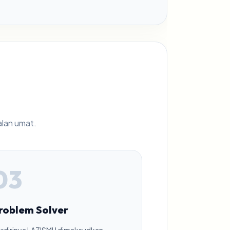
alan umat.
03
roblem Solver