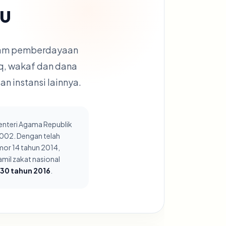
MU
alam pemberdayaan
q, wakaf dan dana
 instansi lainnya.
enteri Agama Republik
2002. Dengan telah
or 14 tahun 2014,
mil zakat nasional
30 tahun 2016
.