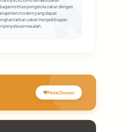
rdirinya LAZISMU dimaksudkan
bagai institusi pengelola zakat dengan
najemen modern yang dapat
nghantarkan zakat menjadi bagian
ri penyelesai masalah.
Mulai Donasi