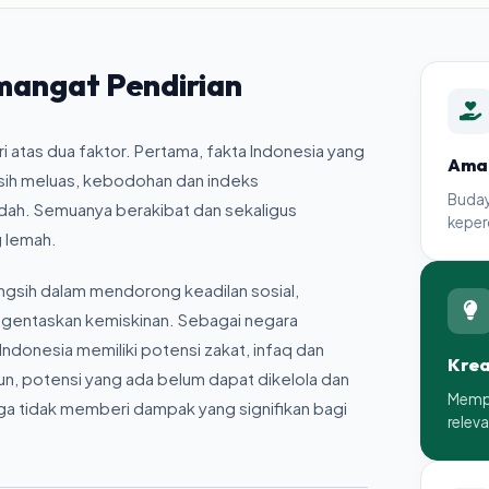
mangat Pendirian
ri atas dua faktor. Pertama, fakta Indonesia yang
Aman
sih meluas, kebodohan dan indeks
Buday
ah. Semuanya berakibat dan sekaligus
keper
g lemah.
gsih dalam mendorong keadilan sosial,
entaskan kemiskinan. Sebagai negara
ndonesia memiliki potensi zakat, infaq dan
Krea
un, potensi yang ada belum dapat dikelola dan
Mempr
a tidak memberi dampak yang signifikan bagi
relev