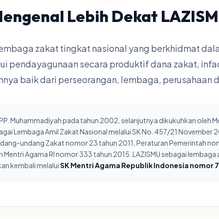
engenal Lebih Dekat LAZIS
embaga zakat tingkat nasional yang berkhidmat d
ui pendayagunaan secara produktif dana zakat, infa
nya baik dari perseorangan, lembaga, perusahaan dan
h PP. Muhammadiyah pada tahun 2002, selanjutnya dikukuhkan oleh M
agai Lembaga Amil Zakat Nasional melalui SK No. 457/21 November 
ndang-undang Zakat nomor 23 tahun 2011, Peraturan Pemerintah nom
 Mentri Agama RI nomor 333 tahun 2015. LAZISMU sebagai lembaga a
kan kembali melalui
SK Mentri Agama Republik Indonesia nomor 7