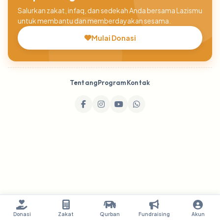
Salurkan zakat, infaq, dan sedekah Anda bersama Lazismu
untuk membantu dan memberdayakan sesama.
Mulai Donasi
Tentang
Program
Kontak
Donasi
Zakat
Qurban
Fundraising
Akun