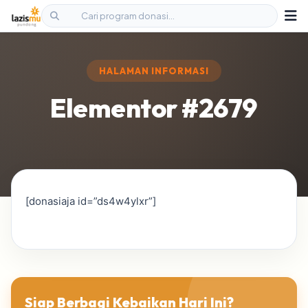
HALAMAN INFORMASI
Elementor #2679
[donasiaja id=”ds4w4ylxr”]
Siap Berbagi Kebaikan Hari Ini?