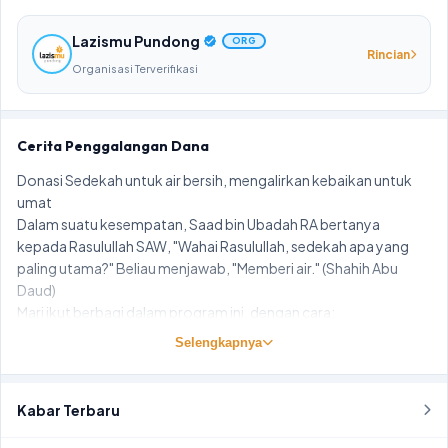
Lazismu Pundong
ORG
Rincian
Organisasi Terverifikasi
Cerita Penggalangan Dana
Donasi Sedekah untuk air bersih, mengalirkan kebaikan untuk
umat
Dalam suatu kesempatan, Saad bin Ubadah RA bertanya
kepada Rasulullah SAW, "Wahai Rasulullah, sedekah apa yang
paling utama?" Beliau menjawab, "Memberi air." (Shahih Abu
Daud)
Mari ikut berbagi dalam program ini, dengan cara:
Klik tombol
Donasi Sekarang
Selengkapnya
Masukkan nominal donasi
Masukkan informasi pelengkap dan pilih metode pembayaran
Selesaikan dengan klik tombol
Donasi
Kabar Terbaru
Segera lakukan pembayaran