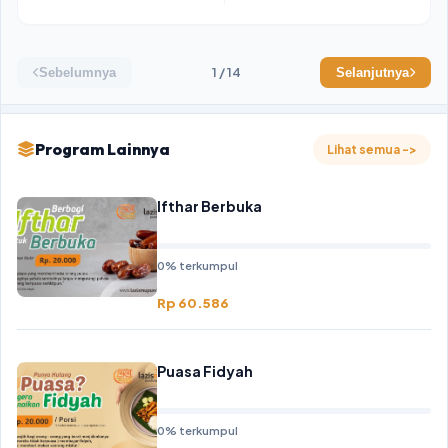
1 / 14
Sebelumnya
Selanjutnya
Program Lainnya
Lihat semua ->
Ifthar Berbuka
0% terkumpul
Rp 60.586
Puasa Fidyah
0% terkumpul