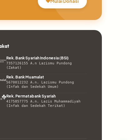
Mulai Donasi
akat
Rek. Bank Syariah Indonesia (BSI)
7357126155 A.n Lazismu Pundong
(Zakat)
Rek. Bank Muamalat
5670012232 A.n. Lazismu Pundong
(Infak dan Sedekah Umum)
Rek. Permatabank Syariah
4175857775 A.n. Lazis Muhammadiyah
(Infak dan Sedekah Terikat)