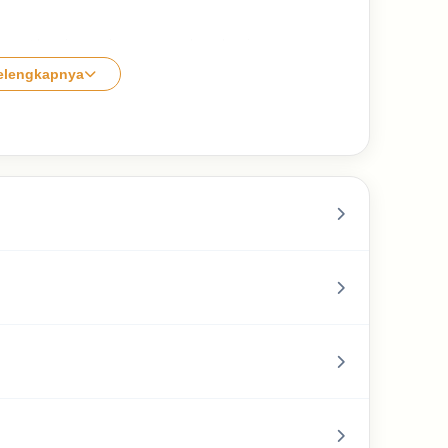
nguat bagi mereka yang sedang berjuang
elengkapnya
yang sedang tertimpa musibah di Sumatra.
ng kita kirimkan, bisa menjadi cahaya dan
zismu
semua untuk ikut partisipasi dalam
2025, Yuk menambah Amal Jariyah :
rekening yang tertera
makin banyak kebaikan yang tersebar