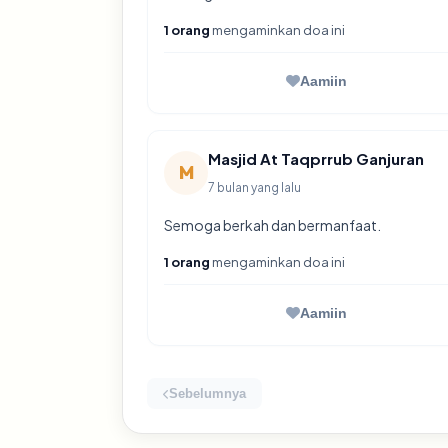
1 orang
mengaminkan doa ini
Aamiin
Masjid At Taqprrub Ganjuran
M
7 bulan yang lalu
Semoga berkah dan bermanfaat.
1 orang
mengaminkan doa ini
Aamiin
Sebelumnya