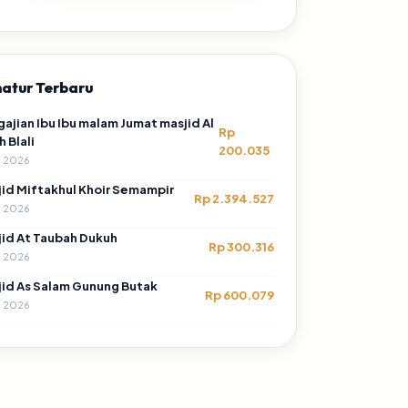
atur Terbaru
ajian Ibu Ibu malam Jumat masjid Al
Rp
h Blali
200.035
n 2026
id Miftakhul Khoir Semampir
Rp 2.394.527
n 2026
id At Taubah Dukuh
Rp 300.316
n 2026
id As Salam Gunung Butak
Rp 600.079
n 2026