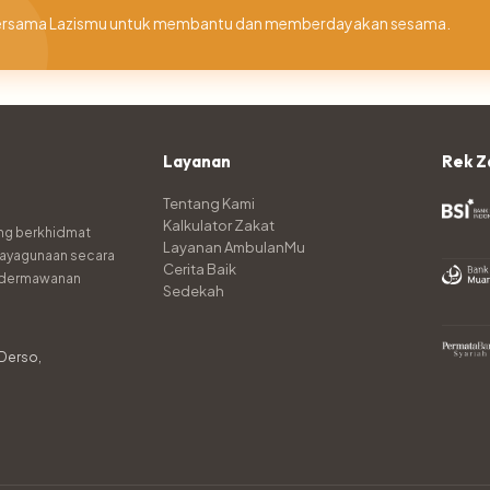
a bersama Lazismu untuk membantu dan memberdayakan sesama.
Layanan
Rek Z
Tentang Kami
Kalkulator Zakat
ng berkhidmat
Layanan AmbulanMu
ayagunaan secara
Cerita Baik
kedermawanan
Sedekah
 Derso,