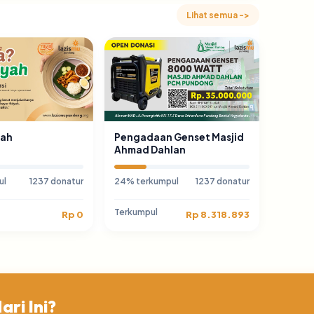
Lihat semua ->
yah
Pengadaan Genset Masjid
Ahmad Dahlan
ul
1237 donatur
24% terkumpul
1237 donatur
Terkumpul
Rp 0
Rp 8.318.893
ri Ini?