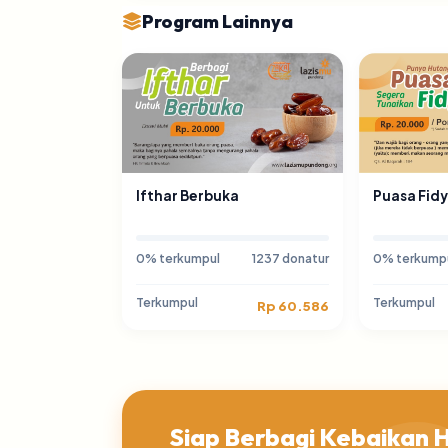
Program Lainnya
Ifthar Berbuka
Puasa Fid
0% terkumpul
1237 donatur
0% terkump
Terkumpul
Terkumpul
Rp 60.586
Siap Berbagi Kebaikan Ha