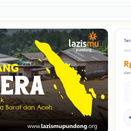
Te
R
dari