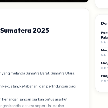
Don
g Sumatera 2025
Peng
Fala
14 Ja
Masj
14 Ja
Masj
14 Ja
or yang melanda Sumatra Barat, Sumatra Utara,
Masj
14 Ja
 kekuatan, ketabahan, dan perlindungan bagi
 kenangan, jangan biarkan putus asa ikut
ah kondisi darurat seperti ini, setiap