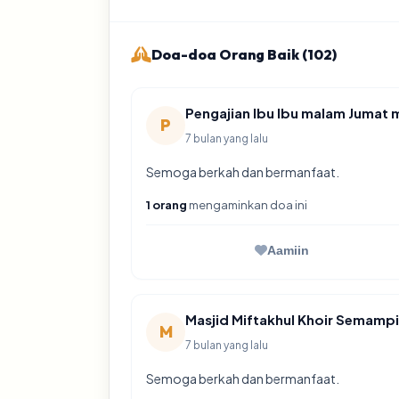
Sumatera
Doa-doa Orang Baik (102)
Tata Cara Donasi / Zakat:
Klik tombol
"Donasi Sekarang"
atau pi
Pengajian Ibu Ibu malam Jumat ma
Isi nominal donasi/zakat, data diri, ser
P
Pilih metode pembayaran (Transfer Bank V
7 bulan yang lalu
Selesaikan pembayaran sesuai nominal/t
Semoga berkah dan bermanfaat.
1 orang
mengaminkan doa ini
Aamiin
Masjid Miftakhul Khoir Semampi
M
7 bulan yang lalu
Semoga berkah dan bermanfaat.