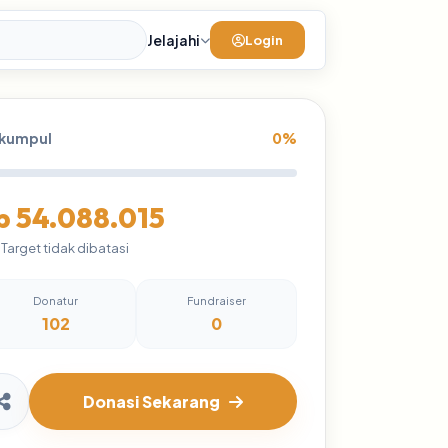
Jelajahi
Login
rkumpul
0%
p 54.088.015
 Target tidak dibatasi
Donatur
Fundraiser
102
0
Donasi Sekarang