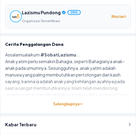
Lazismu Pundong
ORG
Rincian
Organisasi Terverifikasi
Cerita Penggalangan Dana
Assalamualaikum
#SobatLazismu
...
Anak yatim perlu semakin Bahagia, seperti Bahagianya anak-
anak pada umumnya. Sesungguhnya, anak yatim adalah
manusia yang paling membutuhkan pertolongan dan kasih
sayang, karena ia adalah anak yang kehilangan ayahnya pada
saat ia sangat membutuhkannya. Islam telah mendorong
umatnya untuk memiliki akhlak mulia dan sifat suka menolong,
salah satunya adalah menyantuni anak yatim.
Selengkapnya
Dari Abu Hurairah radhiyallahu ‘anhu, ia berkata bahwa Rasulullah
shallallahu ‘alaihi wa sallam bersabda, “Orang yang berusaha
menghidupi para janda dan orang-orang miskin laksana orang
Kabar Terbaru
yang berjuang di jalan Allah. Dia juga laksana orang yang
berpuasa di siang hari dan menegakkan shalat di malam hari.”