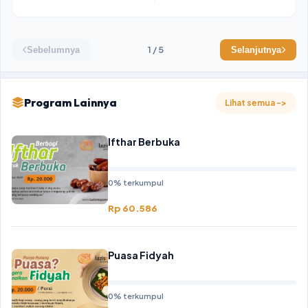
1 / 5
Sebelumnya
Selanjutnya
Program Lainnya
Lihat semua ->
Ifthar Berbuka
0% terkumpul
Rp 60.586
Puasa Fidyah
0% terkumpul