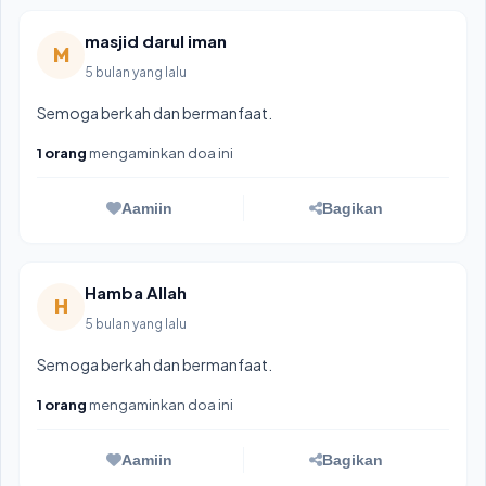
Lokasi & Alamat Program:
Pundong, Bantul
masjid darul iman
M
5 bulan yang lalu
Tata Cara Donasi / Zakat:
Semoga berkah dan bermanfaat.
Klik tombol
"Donasi Sekarang"
atau pilih nominal yang
1 orang
mengaminkan doa ini
tersedia.
Isi nominal donasi/zakat, data diri, serta doa atau
Aamiin
Bagikan
dukungan terbaik Anda.
Pilih metode pembayaran (Transfer Bank VA, QRIS, e-
Wallet, dll).
Selesaikan pembayaran sesuai nominal/tagihan yang
Hamba Allah
tertera agar otomatis terverifikasi.
H
5 bulan yang lalu
Semoga berkah dan bermanfaat.
1 orang
mengaminkan doa ini
Aamiin
Bagikan